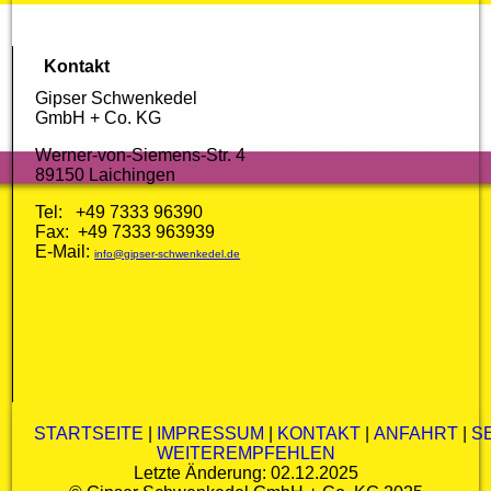
Kontakt
Gipser Schwenkedel
GmbH + Co. KG
Werner-von-Siemens-Str. 4
89150 Laichingen
Tel: +49 7333 96390
Fax: +49 7333 963939
E-Mail:
info@gipser-schwenkedel.de
STARTSEITE
|
IMPRESSUM
|
KONTAKT
|
ANFAHRT
|
S
WEITEREMPFEHLEN
Letzte Änderung: 02.12.2025