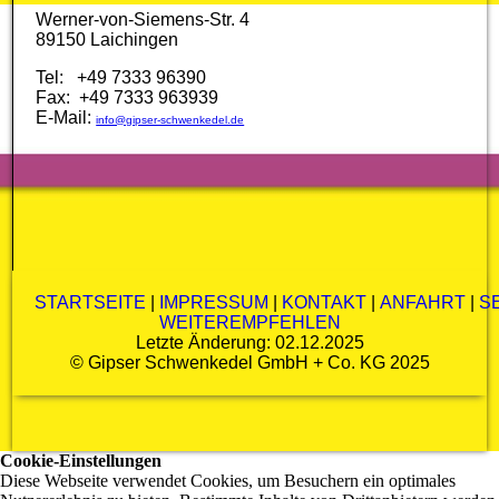
Werner-von-Siemens-Str. 4
89150 Laichingen
Tel: +49 7333 96390
Fax: +49 7333 963939
E-Mail:
info@gipser-schwenkedel.de
STARTSEITE
|
IMPRESSUM
|
KONTAKT
|
ANFAHRT
|
S
WEITEREMPFEHLEN
Letzte Änderung: 02.12.2025
©
Gipser Schwenkedel GmbH + Co. KG
2025
Cookie-Einstellungen
Diese Webseite verwendet Cookies, um Besuchern ein optimales